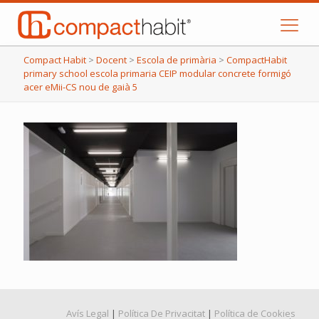
Compact Habit
>
Docent
>
Escola de primària
>
CompactHabit
primary school escola primaria CEIP modular concrete formigó
acer eMii-CS nou de gaià 5
Avís Legal
|
Política De Privacitat
|
Política de Cookies