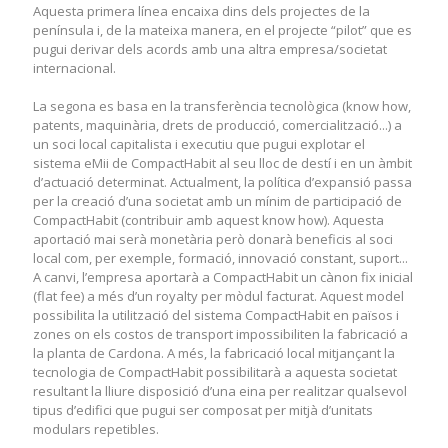
Aquesta primera línea encaixa dins dels projectes de la
península i, de la mateixa manera, en el projecte “pilot” que es
pugui derivar dels acords amb una altra empresa/societat
internacional.
La segona es basa en la transferència tecnològica (know how,
patents, maquinària, drets de producció, comercialització...) a
un soci local capitalista i executiu que pugui explotar el
sistema eMii de CompactHabit al seu lloc de destí i en un àmbit
d’actuació determinat. Actualment, la política d’expansió passa
per la creació d’una societat amb un mínim de participació de
CompactHabit (contribuir amb aquest know how). Aquesta
aportació mai serà monetària però donarà beneficis al soci
local com, per exemple, formació, innovació constant, suport...
A canvi, l’empresa aportarà a CompactHabit un cànon fix inicial
(flat fee) a més d’un royalty per mòdul facturat. Aquest model
possibilita la utilització del sistema CompactHabit en països i
zones on els costos de transport impossibiliten la fabricació a
la planta de Cardona. A més, la fabricació local mitjançant la
tecnologia de CompactHabit possibilitarà a aquesta societat
resultant la lliure disposició d’una eina per realitzar qualsevol
tipus d’edifici que pugui ser composat per mitjà d’unitats
modulars repetibles.