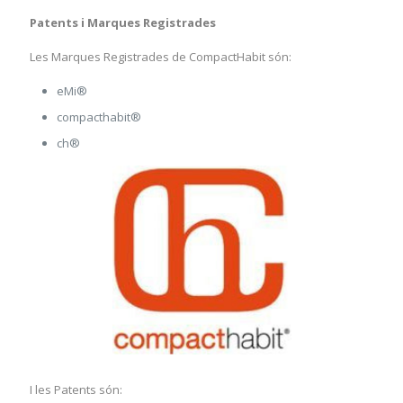
Patents i Marques Registrades
Les Marques Registrades de CompactHabit són:
eMi®
compacthabit®
ch®
I les Patents són: