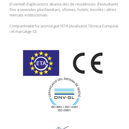
El ventall d’aplicacions abasta des de residències d’estudiants
El ventall d’aplicacions abasta des de residències d’estudiants
fins a vivendes plurifamiliars, oficines, hotels, escoles i altres
fins a vivendes plurifamiliars, oficines, hotels, escoles i altres
mercats institucionals.
mercats institucionals.
CompactHabit ha aconseguit l’ETA (Avaluació Tècnica Europea)
CompactHabit ha aconseguit l’ETA (Avaluació Tècnica Europea)
i el marcatge CE.
i el marcatge CE.