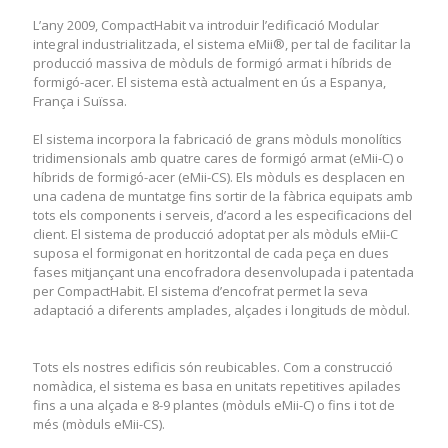
L’any 2009, CompactHabit va introduir l’edificació Modular
L’any 2009, CompactHabit va introduir l’edificació Modular
integral industrialitzada, el sistema eMii®, per tal de facilitar la
integral industrialitzada, el sistema eMii®, per tal de facilitar la
producció massiva de mòduls de formigó armat i híbrids de
producció massiva de mòduls de formigó armat i híbrids de
formigó-acer. El sistema està actualment en ús a Espanya,
formigó-acer. El sistema està actualment en ús a Espanya,
França i Suïssa.
França i Suïssa.
El sistema incorpora la fabricació de grans mòduls monolítics
El sistema incorpora la fabricació de grans mòduls monolítics
tridimensionals amb quatre cares de formigó armat (eMii-C) o
tridimensionals amb quatre cares de formigó armat (eMii-C) o
híbrids de formigó-acer (eMii-CS). Els mòduls es desplacen en
híbrids de formigó-acer (eMii-CS). Els mòduls es desplacen en
una cadena de muntatge fins sortir de la fàbrica equipats amb
una cadena de muntatge fins sortir de la fàbrica equipats amb
tots els components i serveis, d’acord a les especificacions del
tots els components i serveis, d’acord a les especificacions del
client. El sistema de producció adoptat per als mòduls eMii-C
client. El sistema de producció adoptat per als mòduls eMii-C
suposa el formigonat en horitzontal de cada peça en dues
suposa el formigonat en horitzontal de cada peça en dues
fases mitjançant una encofradora desenvolupada i patentada
fases mitjançant una encofradora desenvolupada i patentada
per CompactHabit. El sistema d’encofrat permet la seva
per CompactHabit. El sistema d’encofrat permet la seva
adaptació a diferents amplades, alçades i longituds de mòdul.
adaptació a diferents amplades, alçades i longituds de mòdul.
Tots els nostres edificis són reubicables. Com a construcció
Tots els nostres edificis són reubicables. Com a construcció
nomàdica, el sistema es basa en unitats repetitives apilades
nomàdica, el sistema es basa en unitats repetitives apilades
fins a una alçada e 8-9 plantes (mòduls eMii-C) o fins i tot de
fins a una alçada e 8-9 plantes (mòduls eMii-C) o fins i tot de
més (mòduls eMii-CS).
més (mòduls eMii-CS).