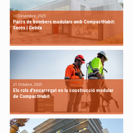
10 Desembre, 2025
Parcs de bombers modulars amb CompactHabit:
Seròs i Gelida
21 Octubre, 2025
Els rols d’encarregat en la construcció modular
de CompactHabit