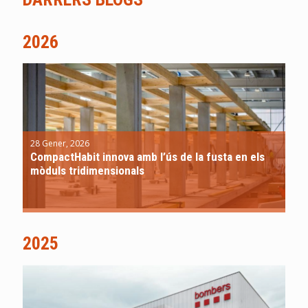
2026
28 Gener, 2026
CompactHabit innova amb l’ús de la fusta en els
mòduls tridimensionals
2025