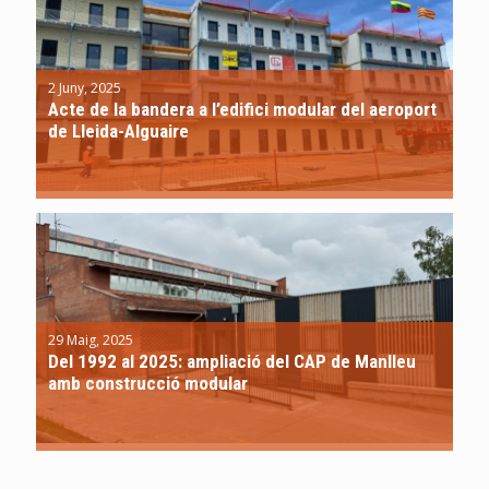
2 Juny, 2025
Acte de la bandera a l’edifici modular del aeroport
de Lleida-Alguaire
29 Maig, 2025
Del 1992 al 2025: ampliació del CAP de Manlleu
amb construcció modular