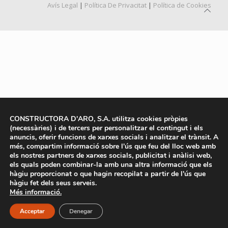
Avís Legal
|
Política De Privacitat
|
Política de Cookies
CONSTRUCTORA D'ARO, S.A. utilitza cookies pròpies
(necessàries) i de tercers per personalitzar el contingut i els
anuncis, oferir funcions de xarxes socials i analitzar el trànsit. A
més, compartim informació sobre l'ús que feu del lloc web amb
els nostres partners de xarxes socials, publicitat i anàlisi web,
els quals poden combinar-la amb una altra informació que els
hàgiu proporcionat o que hagin recopilat a partir de l'ús que
hàgiu fet dels seus serveis.
Més informació.
Acceptar
Denegar