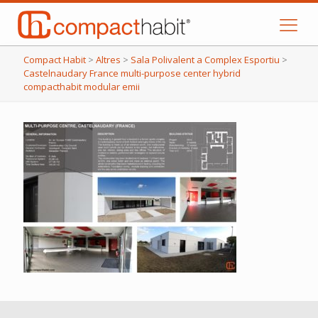
Compact Habit
>
Altres
>
Sala Polivalent a Complex Esportiu
>
Castelnaudary France multi-purpose center hybrid
compacthabit modular emii