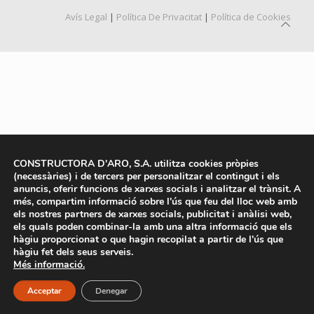
Avís Legal
|
Política De Privacitat
|
Política de Cookies
CONSTRUCTORA D'ARO, S.A. utilitza cookies pròpies
(necessàries) i de tercers per personalitzar el contingut i els
anuncis, oferir funcions de xarxes socials i analitzar el trànsit. A
més, compartim informació sobre l'ús que feu del lloc web amb
els nostres partners de xarxes socials, publicitat i anàlisi web,
els quals poden combinar-la amb una altra informació que els
hàgiu proporcionat o que hagin recopilat a partir de l'ús que
hàgiu fet dels seus serveis.
Més informació.
Acceptar
Denegar