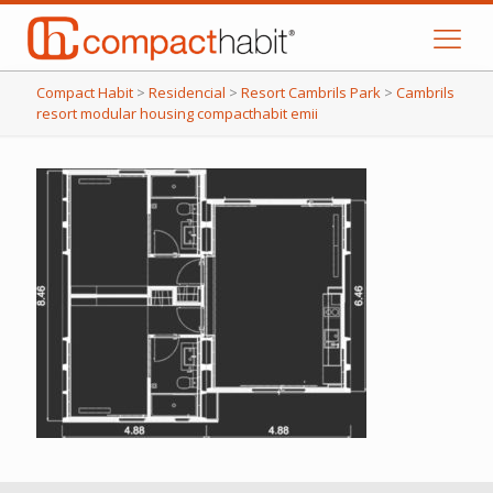
Compact Habit
>
Residencial
>
Resort Cambrils Park
>
Cambrils
resort modular housing compacthabit emii