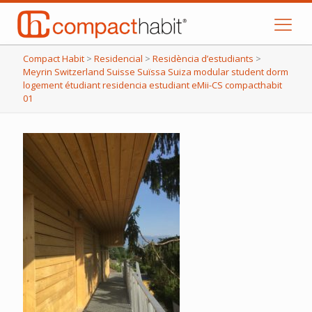
Compact Habit
>
Residencial
>
Residència d’estudiants
>
Meyrin Switzerland Suisse Suïssa Suiza modular student dorm
logement étudiant residencia estudiant eMii-CS compacthabit
01