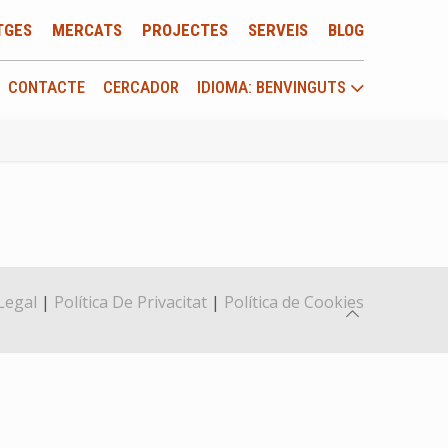
TGES
MERCATS
PROJECTES
SERVEIS
BLOG
CONTACTE
CERCADOR
IDIOMA: BENVINGUTS
Legal
|
Política De Privacitat
|
Política de Cookies