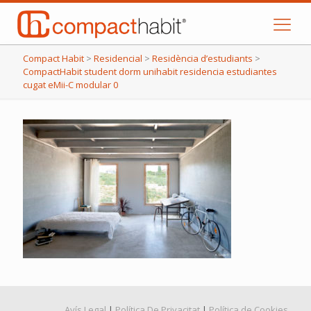
Compact Habit
>
Residencial
>
Residència d’estudiants
>
CompactHabit student dorm unihabit residencia estudiantes
cugat eMii-C modular 0
Avís Legal
|
Política De Privacitat
|
Política de Cookies