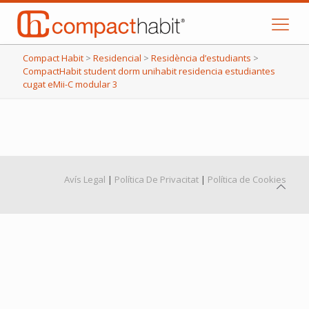
Compact Habit
>
Residencial
>
Residència d’estudiants
>
CompactHabit student dorm unihabit residencia estudiantes
cugat eMii-C modular 3
Avís Legal
|
Política De Privacitat
|
Política de Cookies