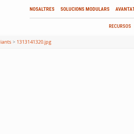
NOSALTRES
SOLUCIONS MODULARS
AVANTA
RECURSOS
diants
>
1313141320.jpg