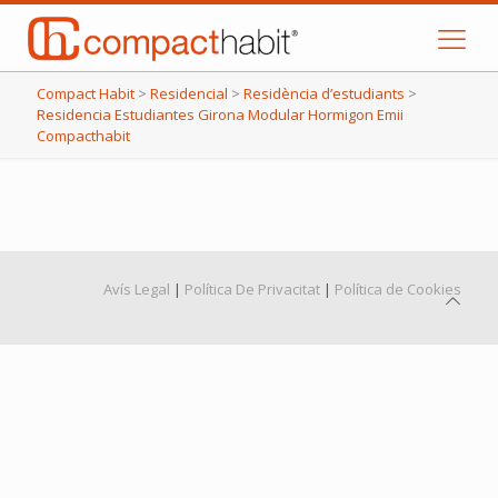
Compact Habit
>
Residencial
>
Residència d’estudiants
>
Residencia Estudiantes Girona Modular Hormigon Emii
Compacthabit
Avís Legal
|
Política De Privacitat
|
Política de Cookies