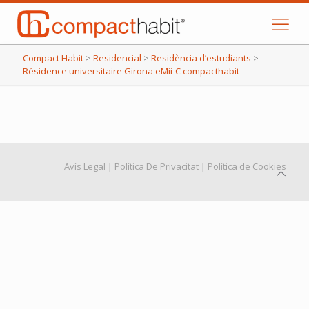
Compact Habit
>
Residencial
>
Residència d’estudiants
>
Résidence universitaire Girona eMii-C compacthabit
Avís Legal
|
Política De Privacitat
|
Política de Cookies