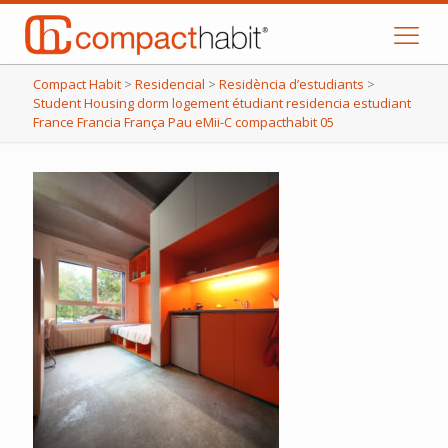
Compact Habit
>
Residencial
>
Residència d’estudiants
>
Student Housing dorm logement étudiant residencia estudiant
France Francia França Pau eMii-C compacthabit 05