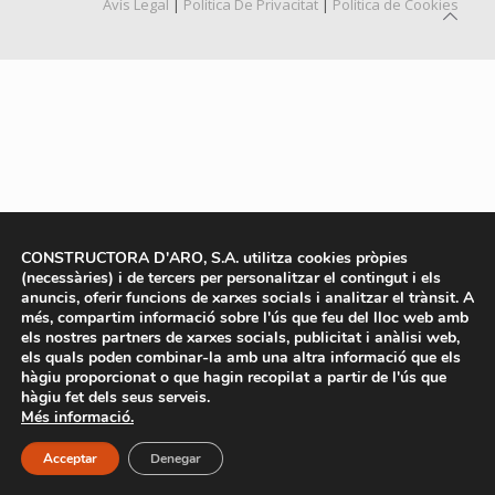
Avís Legal
|
Política De Privacitat
|
Política de Cookies
CONSTRUCTORA D'ARO, S.A. utilitza cookies pròpies
(necessàries) i de tercers per personalitzar el contingut i els
anuncis, oferir funcions de xarxes socials i analitzar el trànsit. A
més, compartim informació sobre l'ús que feu del lloc web amb
els nostres partners de xarxes socials, publicitat i anàlisi web,
els quals poden combinar-la amb una altra informació que els
hàgiu proporcionat o que hagin recopilat a partir de l'ús que
hàgiu fet dels seus serveis.
Més informació.
Acceptar
Denegar