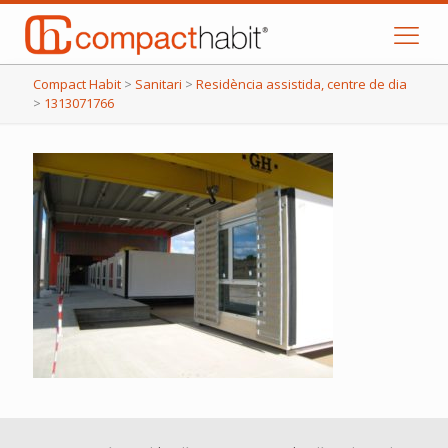
Compact Habit
>
Sanitari
>
Residència assistida, centre de dia
>
1313071766