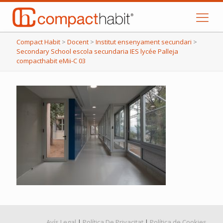
Compact Habit
>
Docent
>
Institut ensenyament secundari
>
Secondary School escola secundaria IES lycée Palleja
compacthabit eMii-C 03
Avís Legal
|
Política De Privacitat
|
Política de Cookies