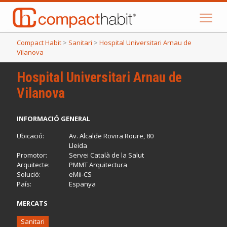
Compact Habit
>
Sanitari
>
Hospital Universitari Arnau de
Vilanova
Hospital Universitari Arnau de
Vilanova
INFORMACIÓ GENERAL
Ubicació:
Av. Alcalde Rovira Roure, 80
Lleida
Promotor:
Servei Català de la Salut
Arquitecte:
PMMT Arquitectura
Solució:
eMii-CS
País:
Espanya
MERCATS
Sanitari