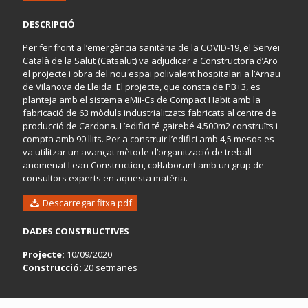
DESCRIPCIÓ
Per fer front a l’emergència sanitària de la COVID-19, el Servei
Català de la Salut (Catsalut) va adjudicar a Constructora d’Aro
el projecte i obra del nou espai polivalent hospitalari a l’Arnau
de Vilanova de Lleida. El projecte, que consta de PB+3, es
planteja amb el sistema eMii-Cs de Compact Habit amb la
fabricació de 63 mòduls industrialitzats fabricats al centre de
producció de Cardona. L’edifici té gairebé 4.500m2 construïts i
compta amb 90 llits. Per a construir l’edifici amb 4,5 mesos es
va utilitzar un avançat mètode d’organització de treball
anomenat Lean Construction, col·laborant amb un grup de
consultors experts en aquesta matèria.
Descarregar fitxa pdf
DADES CONSTRUCTIVES
Projecte:
10/09/2020
Construcció:
20 setmanes