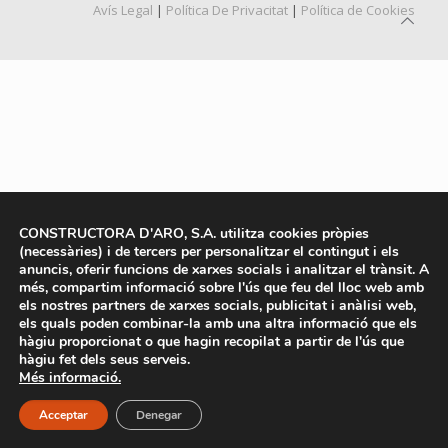
Avís Legal
|
Política De Privacitat
|
Política de Cookies
CONSTRUCTORA D'ARO, S.A. utilitza cookies pròpies
(necessàries) i de tercers per personalitzar el contingut i els
anuncis, oferir funcions de xarxes socials i analitzar el trànsit. A
més, compartim informació sobre l'ús que feu del lloc web amb
els nostres partners de xarxes socials, publicitat i anàlisi web,
els quals poden combinar-la amb una altra informació que els
hàgiu proporcionat o que hagin recopilat a partir de l'ús que
hàgiu fet dels seus serveis.
Més informació.
Acceptar
Denegar