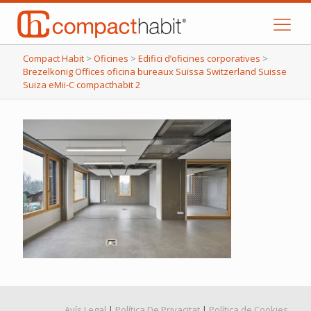
Compact Habit
>
Oficines
>
Edifici d’oficines corporatives
>
Brezelkonig Offices oficina bureaux Suïssa Switzerland Suisse
Suiza eMii-C compacthabit 2
Avís Legal
|
Política De Privacitat
|
Política de Cookies