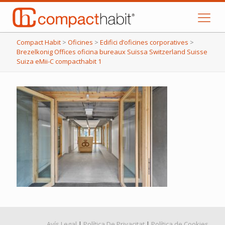
Compact Habit
>
Oficines
>
Edifici d’oficines corporatives
>
Brezelkonig Offices oficina bureaux Suïssa Switzerland Suisse
Suiza eMii-C compacthabit 1
Avís Legal
|
Política De Privacitat
|
Política de Cookies