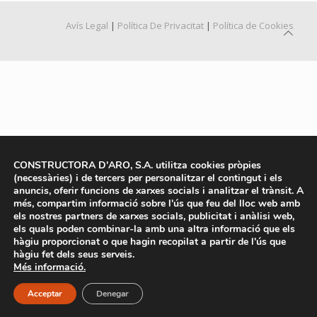
Avís Legal
|
Política De Privacitat
|
Política de Cookies
CONSTRUCTORA D'ARO, S.A. utilitza cookies pròpies
(necessàries) i de tercers per personalitzar el contingut i els
anuncis, oferir funcions de xarxes socials i analitzar el trànsit. A
més, compartim informació sobre l'ús que feu del lloc web amb
els nostres partners de xarxes socials, publicitat i anàlisi web,
els quals poden combinar-la amb una altra informació que els
hàgiu proporcionat o que hagin recopilat a partir de l'ús que
hàgiu fet dels seus serveis.
Més informació.
Acceptar
Denegar