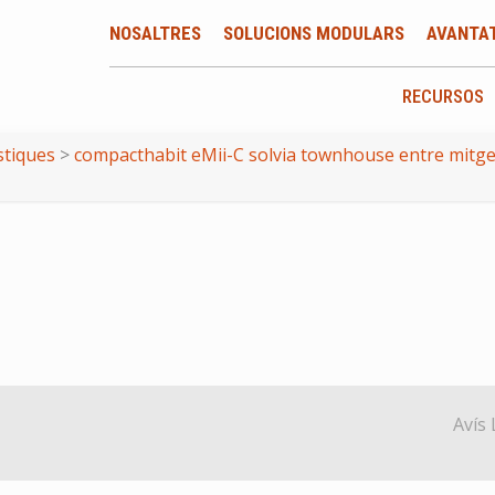
NOSALTRES
SOLUCIONS MODULARS
AVANTA
RECURSOS
stiques
>
compacthabit eMii-C solvia townhouse entre mitgers
Avís 