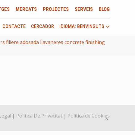
TGES
MERCATS
PROJECTES
SERVEIS
BLOG
CONTACTE
CERCADOR
IDIOMA: BENVINGUTS
 filiere adosada llavaneres concrete finishing
Legal
|
Política De Privacitat
|
Política de Cookies