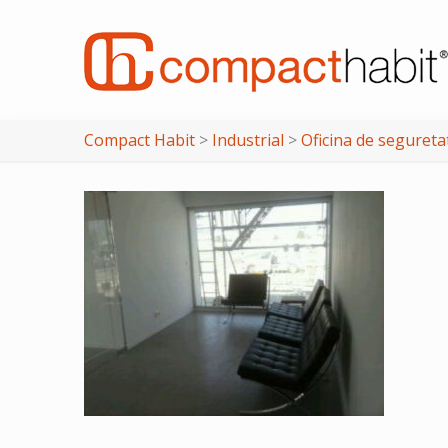
Compact Habit
>
Industrial
>
Oficina de seguret