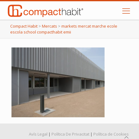
Compact Habit
>
Mercats
>
markets mercat marche ecole
escola school compacthabit emii
Avís Legal
|
Política De Privacitat
|
Política de Cookies