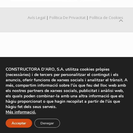
Avís Legal
|
Política De Privacitat
|
Política de Cookies
CONSTRUCTORA D'ARO, S.A. utilitza cookies pròpies
(necessàries) i de tercers per personalitzar el contingut i els
anuncis, oferir funcions de xarxes socials i analitzar el trànsit. A
més, compartim informació sobre l'ús que feu del lloc web amb
els nostres partners de xarxes socials, publicitat i anàlisi web,
els quals poden combinar-la amb una altra informació que els
hàgiu proporcionat o que hagin recopilat a partir de l'ús que
hàgiu fet dels seus serveis.
Més informació.
Acceptar
Denegar