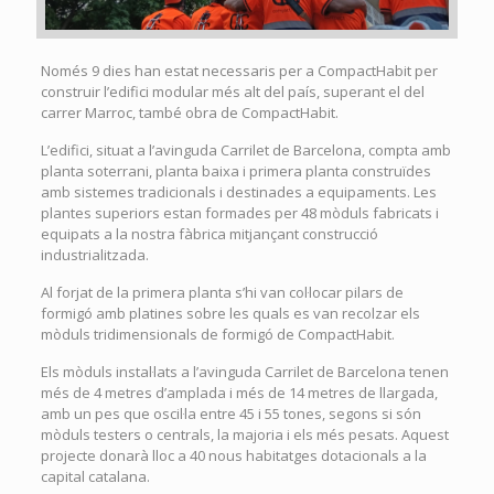
Només 9 dies han estat necessaris per a CompactHabit per
construir l’edifici modular més alt del país, superant el del
carrer Marroc, també obra de CompactHabit.
L’edifici, situat a l’avinguda Carrilet de Barcelona, compta amb
planta soterrani, planta baixa i primera planta construïdes
amb sistemes tradicionals i destinades a equipaments. Les
plantes superiors estan formades per 48 mòduls fabricats i
equipats a la nostra fàbrica mitjançant construcció
industrialitzada.
Al forjat de la primera planta s’hi van col·locar pilars de
formigó amb platines sobre les quals es van recolzar els
mòduls tridimensionals de formigó de CompactHabit.
Els mòduls instal·lats a l’avinguda Carrilet de Barcelona tenen
més de 4 metres d’amplada i més de 14 metres de llargada,
amb un pes que oscil·la entre 45 i 55 tones, segons si són
mòduls testers o centrals, la majoria i els més pesats. Aquest
projecte donarà lloc a 40 nous habitatges dotacionals a la
capital catalana.