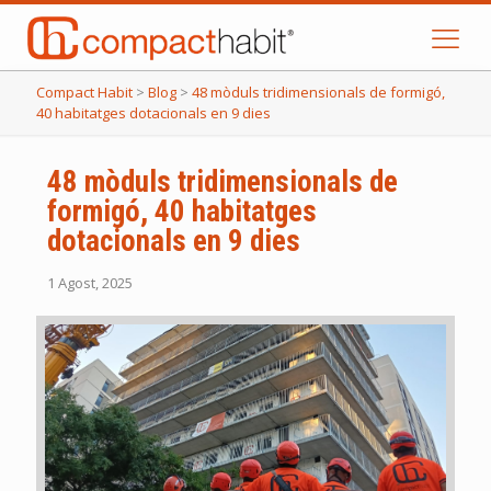
Compact Habit
>
Blog
>
48 mòduls tridimensionals de formigó,
40 habitatges dotacionals en 9 dies
48 mòduls tridimensionals de
formigó, 40 habitatges
dotacionals en 9 dies
1 Agost, 2025