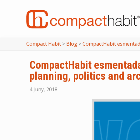
Compact Habit
>
Blog
>
CompactHabit esmentada a
CompactHabit esmentada a
planning, politics and ar
4 Juny, 2018