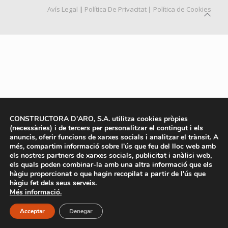
Avís Legal
|
Política De Privacitat
|
Política de Cookies
CONSTRUCTORA D'ARO, S.A. utilitza cookies pròpies
(necessàries) i de tercers per personalitzar el contingut i els
anuncis, oferir funcions de xarxes socials i analitzar el trànsit. A
més, compartim informació sobre l'ús que feu del lloc web amb
els nostres partners de xarxes socials, publicitat i anàlisi web,
els quals poden combinar-la amb una altra informació que els
hàgiu proporcionat o que hagin recopilat a partir de l'ús que
hàgiu fet dels seus serveis.
Més informació.
Acceptar
Denegar