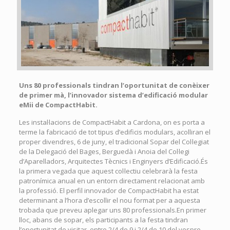
Uns 80 professionals tindran l’oportunitat de conèixer
de primer mà, l’innovador sistema d’edificació modular
eMii de CompactHabit.
Les instal·lacions de CompactHabit a Cardona, on es porta a
terme la fabricació de tot tipus d’edificis modulars, acolliran el
proper divendres, 6 de juny, el tradicional Sopar del Col·legiat
de la Delegació del Bages, Berguedà i Anoia del Col·legi
d’Aparelladors, Arquitectes Tècnics i Enginyers d’Edificació.És
la primera vegada que aquest col·lectiu celebrarà la festa
patronímica anual en un entorn directament relacionat amb
la professió. El perfil innovador de CompactHabit ha estat
determinant a l’hora d’escollir el nou format per a aquesta
trobada que preveu aplegar uns 80 professionals.En primer
lloc, abans de sopar, els participants a la festa tindran
l’oportunitat de visitar, entre 2/4 de 9 i 2/4 de 10 del vespre,