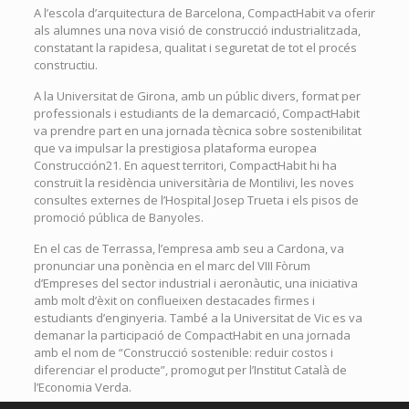
A l’escola d’arquitectura de Barcelona, CompactHabit va oferir
als alumnes una nova visió de construcció industrialitzada,
constatant la rapidesa, qualitat i seguretat de tot el procés
constructiu.
A la Universitat de Girona, amb un públic divers, format per
professionals i estudiants de la demarcació, CompactHabit
va prendre part en una jornada tècnica sobre sostenibilitat
que va impulsar la prestigiosa plataforma europea
Construcción21. En aquest territori, CompactHabit hi ha
construït la residència universitària de Montilivi, les noves
consultes externes de l’Hospital Josep Trueta i els pisos de
promoció pública de Banyoles.
En el cas de Terrassa, l’empresa amb seu a Cardona, va
pronunciar una ponència en el marc del VIII Fòrum
d’Empreses del sector industrial i aeronàutic, una iniciativa
amb molt d’èxit on conflueixen destacades firmes i
estudiants d’enginyeria. També a la Universitat de Vic es va
demanar la participació de CompactHabit en una jornada
amb el nom de “Construcció sostenible: reduir costos i
diferenciar el producte”, promogut per l’Institut Català de
l’Economia Verda.