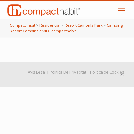
CompactHabit
>
Residencial
>
Resort Cambrils Park
>
Camping
Resort Cambirls eMii-C compacthabit
Avís Legal
|
Política De Privacitat
|
Política de Cookies