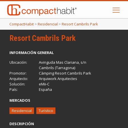
CompactHabit
>
Residencial
>
Resort Cambrils Park
Resort Cambrils Park
INFORMACIÓN GENERAL
Ubicación:
Avinguda Mas Clariana, s/n
Cambrils (Tarragona)
Promotor:
Càmping Resort Cambrils Park
Arquitecto:
Arquiwork Arquitectes
Solución:
eMii-C
País:
España
MERCADOS
Residencial
Turístico
DESCRIPCIÓN