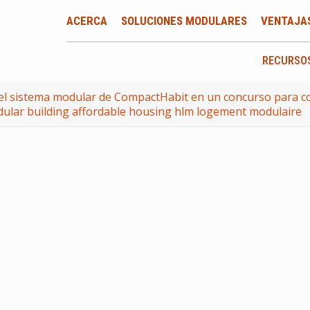
ACERCA
SOLUCIONES MODULARES
VENTAJA
RECURSO
el sistema modular de CompactHabit en un concurso para co
ular building affordable housing hlm logement modulaire