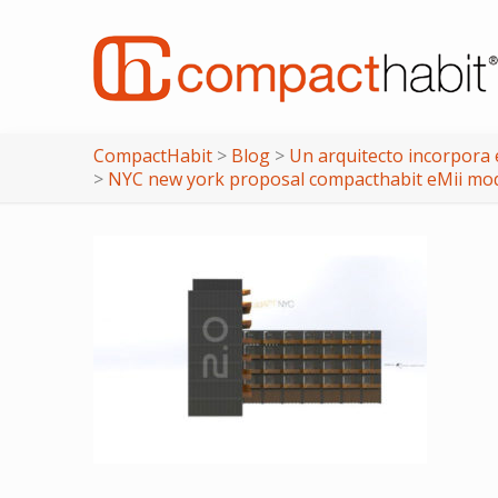
CompactHabit
>
Blog
>
Un arquitecto incorpora 
>
NYC new york proposal compacthabit eMii mod