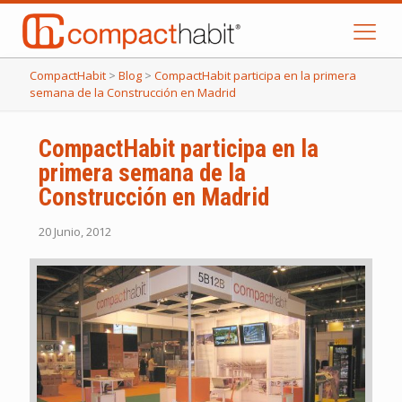
CompactHabit
>
Blog
>
CompactHabit participa en la primera
semana de la Construcción en Madrid
CompactHabit participa en la
primera semana de la
Construcción en Madrid
20 Junio, 2012