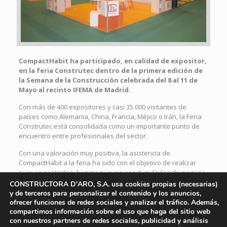
CompactHabit ha participado, en calidad de expositor,
en la feria Construtec dentro de la primera edición de
la Semana de la Construcción celebrada del 8 al 11 de
Mayo al recinto IFEMA de Madrid.
Con más de 400 expositores y casi 35.000 visitantes de
países como Alemania, China, Francia, Méjico o Irán, la Feria
Construtec está consolidada como un importante punto de
encuentro entre profesionales del sector.
Con una valoración muy positiva, la asistencia de
CompactHabit a la feria ha sido con el objetivo de realizar
nuevos contactos, buscar nuevas oportunidades de negocio
y la voluntad de dar a conocer el sistema eMii y las múltiples
CONSTRUCTORA D'ARO, S.A. usa cookies propias (necesarias)
ventajas que este aporta a la construcción de edificios de
y de terceros para personalizar el contenido y los anuncios,
diferentes usos.
ofrecer funciones de redes sociales y analizar el tráfico. Además,
compartimos información sobre el uso que haga del sitio web
Además de la construcción, también han sido protagonistas
con nuestros partners de redes sociales, publicidad y análisis