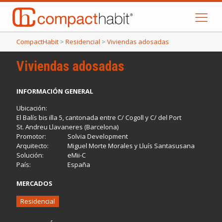
CompactHabit
>
Residencial
>
Viviendas adosadas
Viviendas adosadas
INFORMACIÓN GENERAL
Ubicación:
El Balís bis illa 5, cantonada entre C/ Cogoll y C/ del Port
St. Andreu Llavaneres (Barcelona)
Promotor:
Solvia Development
Arquitecto:
Miguel Morte Morales y Lluís Santasusana
Solución:
eMii-C
País:
España
MERCADOS
Residencial