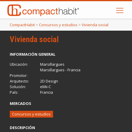
CompactHabit
>
Concursos y estudios
>
Vivienda social
Vivienda social
INFORMACIÓN GENERAL
Ubicación:
Marsillargues
Marsillargues - Francia
Promotor:
Arquitecto:
2D Design
Solución:
eMii-C
País:
Francia
MERCADOS
Concursos y estudios
DESCRIPCIÓN