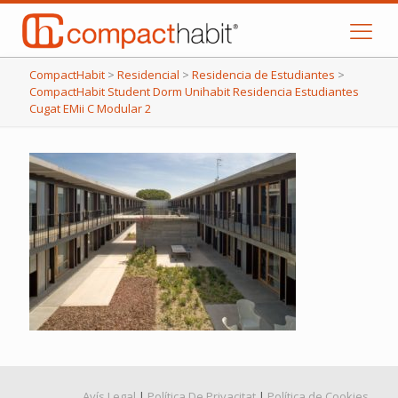
CompactHabit
>
Residencial
>
Residencia de Estudiantes
>
CompactHabit Student Dorm Unihabit Residencia Estudiantes
Cugat EMii C Modular 2
Avís Legal
|
Política De Privacitat
|
Política de Cookies