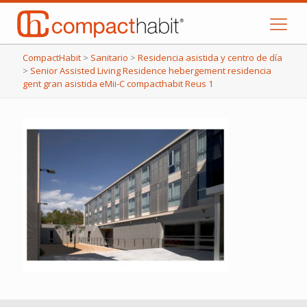
CompactHabit
>
Sanitario
>
Residencia asistida y centro de día
>
Senior Assisted Living Residence hebergement residencia
gent gran asistida eMii-C compacthabit Reus 1