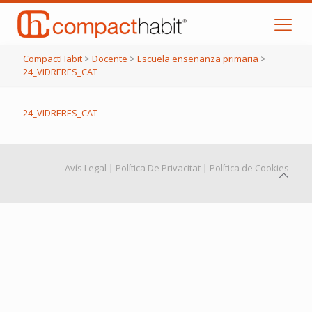
CompactHabit
>
Docente
>
Escuela enseñanza primaria
>
24_VIDRERES_CAT
24_VIDRERES_CAT
Avís Legal
|
Política De Privacitat
|
Política de Cookies