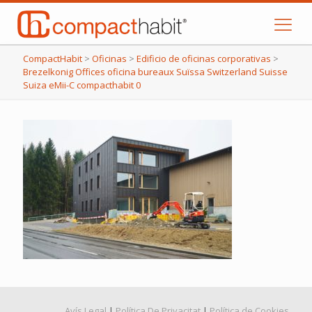
CompactHabit
>
Oficinas
>
Edificio de oficinas corporativas
>
Brezelkonig Offices oficina bureaux Suïssa Switzerland Suisse
Suiza eMii-C compacthabit 0
Avís Legal
|
Política De Privacitat
|
Política de Cookies