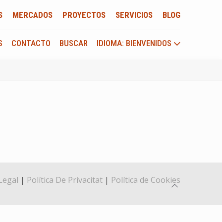
S
MERCADOS
PROYECTOS
SERVICIOS
BLOG
S
CONTACTO
BUSCAR
IDIOMA: BIENVENIDOS
Legal
|
Política De Privacitat
|
Política de Cookies