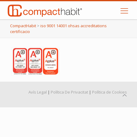
CompactHabit
>
iso 9001 14001 ohsas accreditations
certificacio
Avís Legal
|
Política De Privacitat
|
Política de Cookies