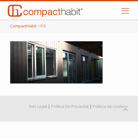
CompactHabit
>
F-5
Avís Legal
|
Política De Privacitat
|
Política de Cookies