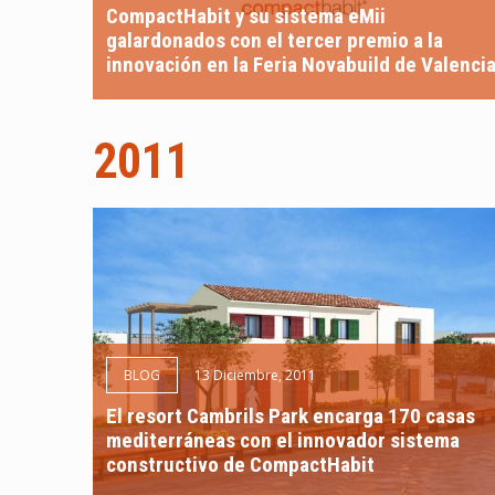
CompactHabit y su sistema eMii
galardonados con el tercer premio a la
innovación en la Feria Novabuild de Valenci
2011
BLOG
13 Diciembre, 2011
El resort Cambrils Park encarga 170 casas
mediterráneas con el innovador sistema
constructivo de CompactHabit