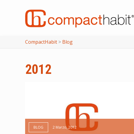
CompactHabit
>
Blog
2012
BLOG
2 Marzo, 2012