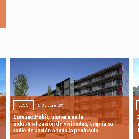
a
BLOG
5 Octubre, 2011
CompactHabit, pionera en la
C
industrialización de viviendas, amplía su
m
radio de acción a toda la península
J