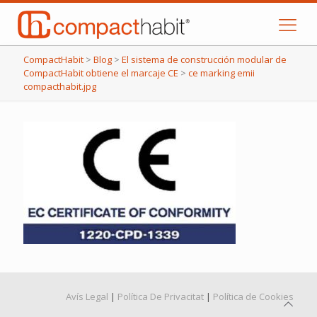
CompactHabit
>
Blog
>
El sistema de construcción modular de
CompactHabit obtiene el marcaje CE
>
ce marking emii
compacthabit.jpg
Avís Legal
|
Política De Privacitat
|
Política de Cookies